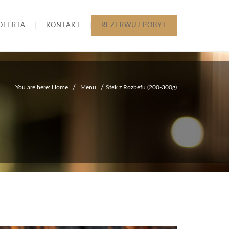
OFERTA
KONTAKT
REZERWUJ POBYT
/
/
You are here: Home
Menu
Stek z Rozbefu (200-300g)