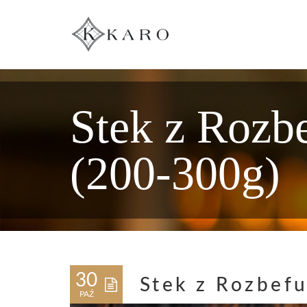
Stek z Rozb
(200-300g)
30
Stek z Rozbef
PAŹ