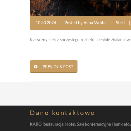
10.30.2024
Posted by
Anna Wróbel
Steki
Klasyczny stek z soczystego rozbefu, idealnie zbalanso
PREVIOUS POST
Dane
kontaktowe
KARO Restauracja, Hotel, Sale konferencyjne i bankiet