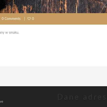
0 Comments
0
wany w smaku.
Dane adre
owe