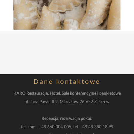
Dane
kontaktowe
KARO Restauracja, Hotel, Sale konferencyjne i bankietowe
ul. Jana Pawła II 2, Mleczków 26-652 Zakrzew
Recepcja, rezerwacja pokoi:
tel. kom.
+ 48 660 004 005, tel.
+48 48 380 18 99