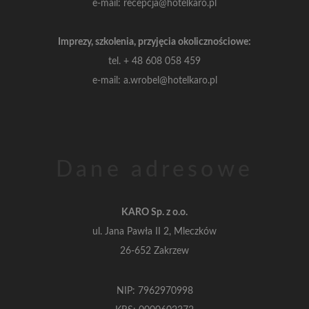
e-mail: recepcja@hotelkaro.pl
Imprezy, szkolenia, przyjęcia okolicznościowe:
tel.
+ 48 608 058 459
e-mail: a.wrobel@hotelkaro.pl
Dane adresowe
KARO Sp. z o.o.
ul. Jana Pawła II 2, Mleczków
26-652 Zakrzew
NIP: 7962970998