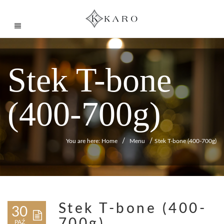
Stek T-bone
(400-700g)
/
/
You are here: Home
Menu
Stek T-bone (400-700g)
Stek T-bone (400-
30
700g)
PAŹ