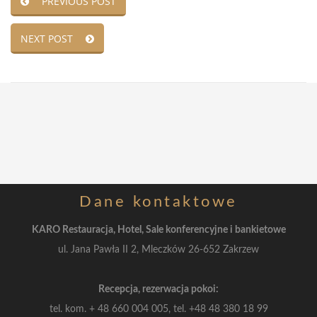
PREVIOUS POST
NEXT POST
Dane
kontaktowe
KARO Restauracja, Hotel, Sale konferencyjne i bankietowe
ul. Jana Pawła II 2, Mleczków 26-652 Zakrzew
Recepcja, rezerwacja pokoi:
tel. kom.
+ 48 660 004 005, tel.
+48 48 380 18 99