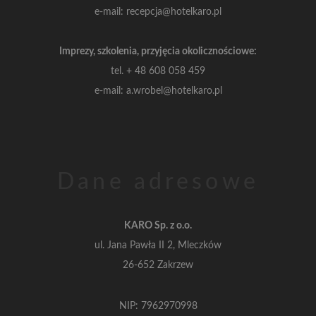
e-mail: recepcja@hotelkaro.pl
Imprezy, szkolenia, przyjęcia okolicznościowe:
tel.
+ 48 608 058 459
e-mail: a.wrobel@hotelkaro.pl
Dane adresowe
KARO Sp. z o.o.
ul. Jana Pawła II 2, Mleczków
26-652 Zakrzew
NIP: 7962970998