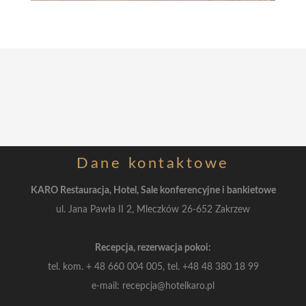
Dane
kontaktowe
KARO Restauracja, Hotel, Sale konferencyjne i bankietowe
ul. Jana Pawła II 2, Mleczków 26-652 Zakrzew
Recepcja, rezerwacja pokoi:
tel. kom.
+ 48 660 004 005, tel.
+48 48 380 18 99
e-mail: recepcja@hotelkaro.pl