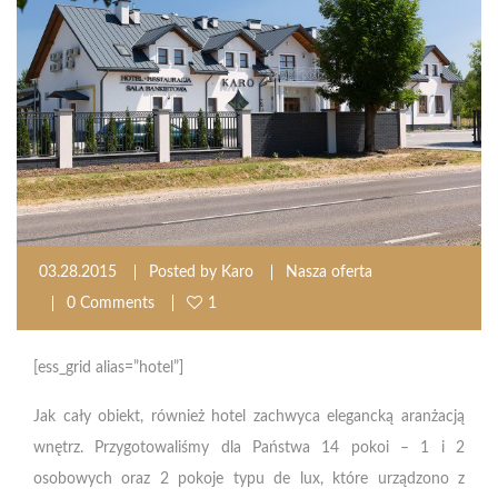
03.28.2015
Posted by
Karo
Nasza oferta
0 Comments
1
[ess_grid alias=”hotel”]
Jak cały obiekt, również hotel zachwyca elegancką aranżacją
wnętrz. Przygotowaliśmy dla Państwa 14 pokoi – 1 i 2
osobowych oraz 2 pokoje typu de lux, które urządzono z