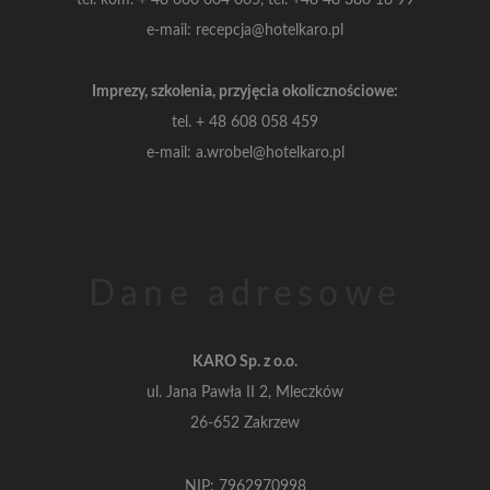
e-mail: recepcja@hotelkaro.pl
Imprezy, szkolenia, przyjęcia okolicznościowe:
tel.
+ 48 608 058 459
e-mail: a.wrobel@hotelkaro.pl
Dane adresowe
KARO Sp. z o.o.
ul. Jana Pawła II 2, Mleczków
26-652 Zakrzew
NIP: 7962970998