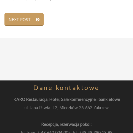
NEXT POST
Dane
kontaktowe
KARO Restauracja, Hotel, Sale konferencyjne i bankietowe
ul. Jana Pawła II 2, Mleczków 26-652 Zakrzew
Recepcja, rezerwacja pokoi:
tel. kom.
+ 48 660 004 005, tel.
+48 48 380 18 99