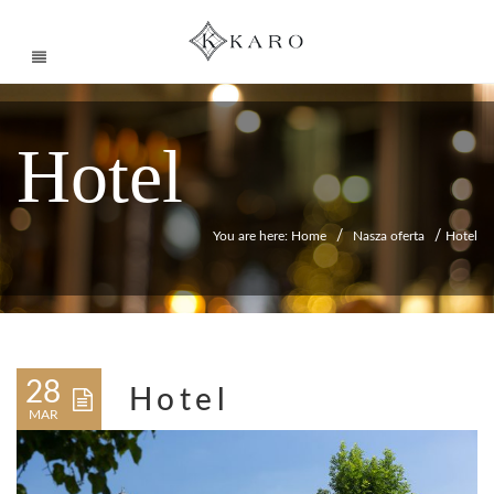
Hotel
/
/
You are here: Home
Nasza oferta
Hotel
28
Hotel
MAR