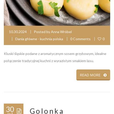
10.30.2024
Posted by
Anna Wróbel
Dania główne - kuchnia polska
0 Comments
0
Kluski śląskie podane z aromatycznym sosem grzybowym, idealne
połączenie tradycyjnej kuchni z wyrazistym smakiem lasu.
READ MORE
30
Golonka