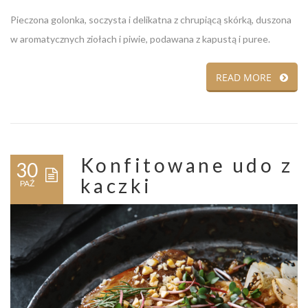
Pieczona golonka, soczysta i delikatna z chrupiącą skórką, duszona
w aromatycznych ziołach i piwie, podawana z kapustą i puree.
READ MORE
Konfitowane udo z
30
kaczki
PAŹ