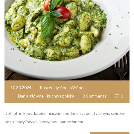
10.30.2024
Posted by
Anna Wróbel
Dania główne - kuchnia polska
0 Comments
0
Delikatne kopytka ziemniaczane podane z aromatycznym, świeżym
pesto bazyliowym i posypane parmezanem.