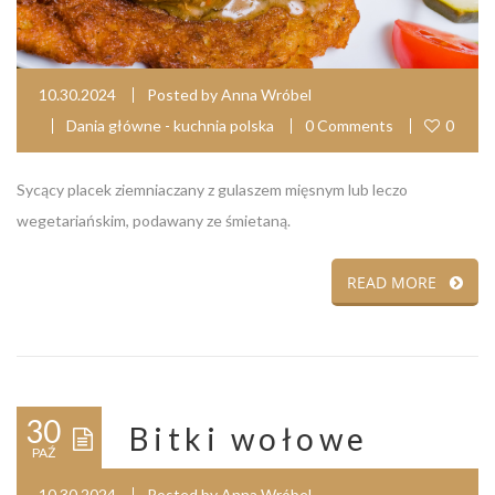
10.30.2024
Posted by
Anna Wróbel
Dania główne - kuchnia polska
0 Comments
0
Sycący placek ziemniaczany z gulaszem mięsnym lub leczo
wegetariańskim, podawany ze śmietaną.
READ MORE
30
Bitki wołowe
PAŹ
10.30.2024
Posted by
Anna Wróbel