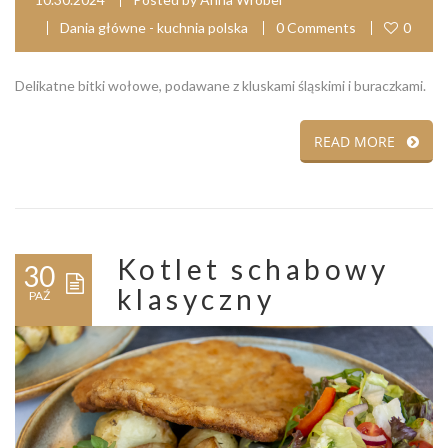
Dania główne - kuchnia polska
0 Comments
0
Delikatne bitki wołowe, podawane z kluskami śląskimi i buraczkami.
READ MORE
Kotlet schabowy
30
klasyczny
PAŹ