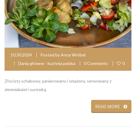
10.30.2024
Posted by
Anna Wróbel
Dania główne - kuchnia polska
0 Comments
0
Złocisty schabowy, panierowany i smażony, serwowany z
ziemniakami i surówką.
READ MORE