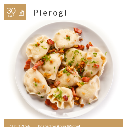
30
Pierogi
PAŹ
10.30.2024
Posted by
Anna Wróbel