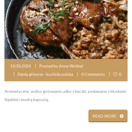
10.30.2024
Posted by
Anna Wróbel
Dania główne - kuchnia polska
0 Comments
0
Aromatyczne, wolno gotowane udko z kaczki, podawane z kluskami
śląskimi i modrą kapustą.
READ MORE