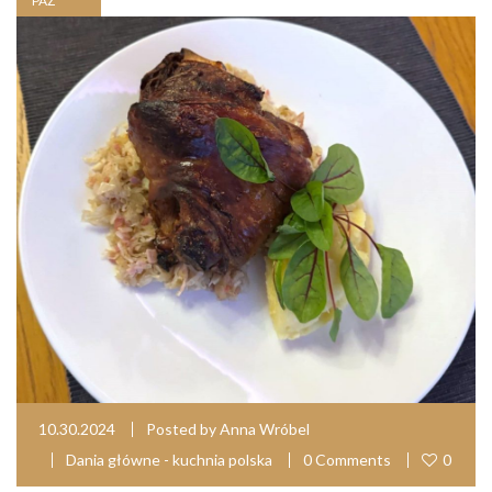
PAŹ
10.30.2024
Posted by
Anna Wróbel
Dania główne - kuchnia polska
0 Comments
0