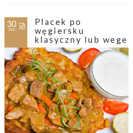
Placek po
30
węgiersku
PAŹ
klasyczny lub wege