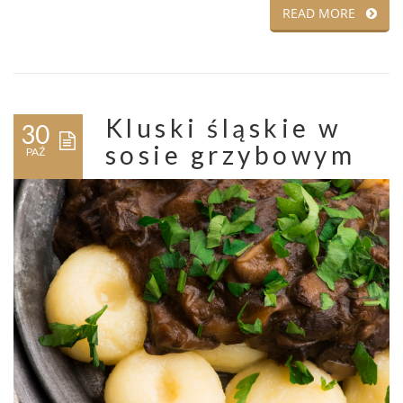
READ MORE
Kluski śląskie w
30
sosie grzybowym
PAŹ