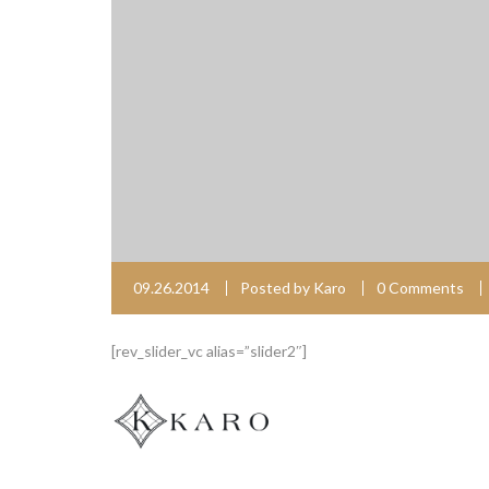
09.26.2014
Posted by
Karo
0 Comments
[rev_slider_vc alias=”slider2″]