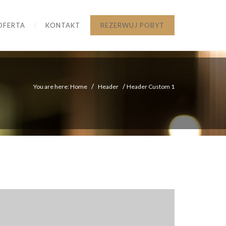
OFERTA
KONTAKT
REZERWUJ POBYT
/
/
You are here: Home
Header
Header Custom 1