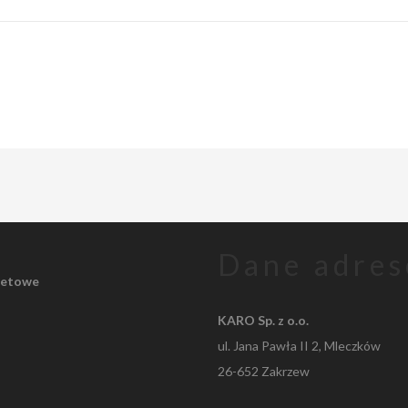
Dane adre
kietowe
KARO Sp. z o.o.
ul. Jana Pawła II 2, Mleczków
26-652 Zakrzew