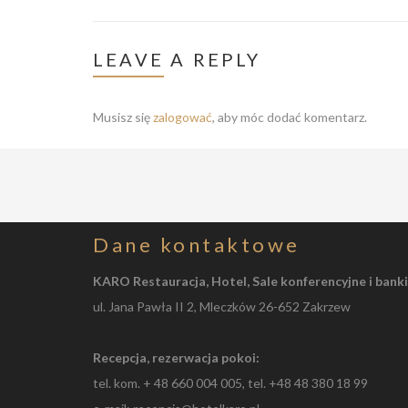
LEAVE
A REPLY
Musisz się
zalogować
, aby móc dodać komentarz.
Dane
kontaktowe
KARO Restauracja, Hotel, Sale konferencyjne i ban
ul. Jana Pawła II 2, Mleczków 26-652 Zakrzew
Recepcja, rezerwacja pokoi:
tel. kom.
+ 48 660 004 005, tel.
+48 48 380 18 99